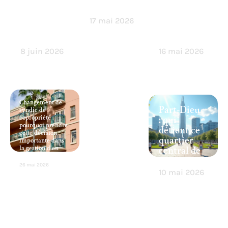
véranda
re
locataire,
pour
quelles
17 mai 2026
agrandir
conséque
son espace
nces ?
8 juin 2026
16 mai 2026
Changement de
Part-Dieu
syndic de
copropriété :
: qui
pourquoi prendre
détient ce
cette décision
quartier
importante dans
la gestion d’un
central de
immeuble ?
Lyon ?
26 mai 2026
10 mai 2026