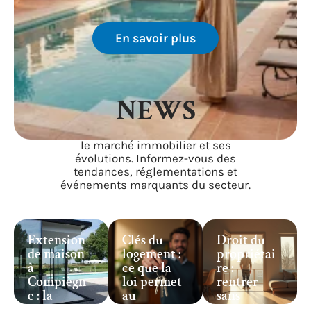
En savoir plus
NEWS
Retrouvez les actualités récentes sur
le marché immobilier et ses
évolutions. Informez-vous des
tendances, réglementations et
événements marquants du secteur.
Extension
Clés du
Droit du
de maison
logement :
propriétai
à
ce que la
re :
Compiègn
loi permet
rentrer
e : la
au
sans
solution
propriétai
accord du