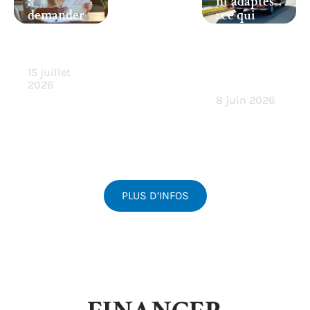
:
nt adaptés
demander
: ce qui
et obtenir
peut
facilemen
entrer
t
dans un
camion
15 juillet
15m3
2026
8 juin 2026
PLUS D’INFOS