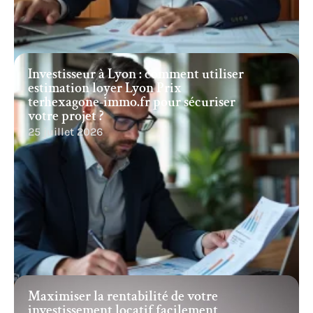
Investisseur à Lyon : comment utiliser
estimation loyer Lyon Prix
terhexagone-immo.fr pour sécuriser
votre projet ?
25 juillet 2026
Maximiser la rentabilité de votre
investissement locatif facilement