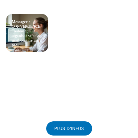
Messagerie
CONVERGENCE
Toulouse :
organiser sa boîte
mail comme un
pro
19 mai 2026
PLUS D’INFOS