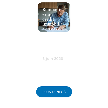
Rembours
er un
crédit
immobilie
r en cas de
vente :
obligation
s et règles
à
respecter
3 juin 2026
PLUS D’INFOS